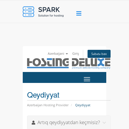
Azerbaijani
Giriş
Səbətə bax
Naviqasiyaya
keçid
Qeydiyyat
Azerbaijan Hosting Provider
Qeydiyyat
Artıq qeydiyyatdan keçmisiz?